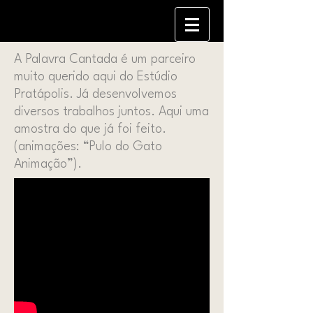
A Palavra Cantada é um parceiro
muito querido aqui do Estúdio
Pratápolis. Já desenvolvemos
diversos trabalhos juntos. Aqui uma
amostra do que já foi feito.
(animações: “Pulo do Gato
Animação”).